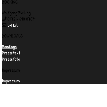
BOOKING
Wolfgang Zwilling
0172 - 610 0707
E-Mail
DOWNLOADS
Bandlogo
Pressetext
Pressefoto
Impressum
Impressum