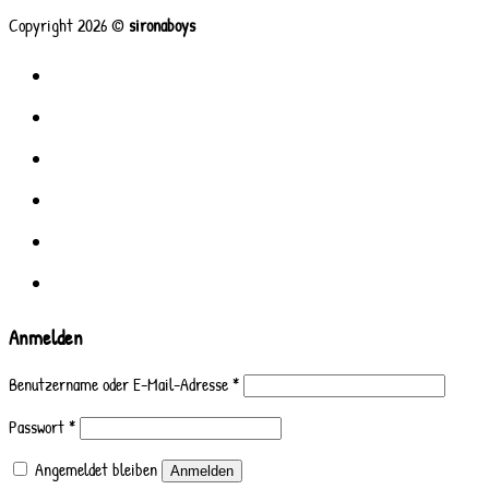
Copyright 2026 ©
sironaboys
Start
Die Boys
Media
Referenzen
Veranstaltungen
Booking
Anmelden
Benutzername oder E-Mail-Adresse
*
Passwort
*
Angemeldet bleiben
Anmelden