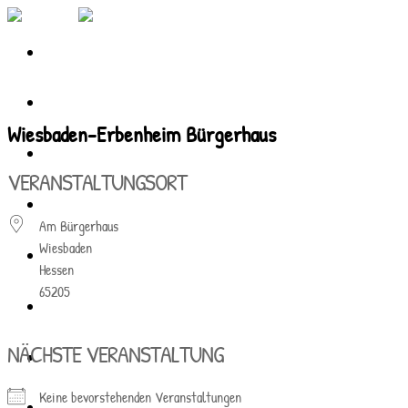
Skip
to
content
Start
Wiesbaden-Erbenheim Bürgerhaus
Die Boys
VERANSTALTUNGSORT
Media
Am Bürgerhaus
Wiesbaden
Referenzen
Hessen
65205
Veranstaltungen
NÄCHSTE VERANSTALTUNG
Booking
Keine bevorstehenden Veranstaltungen