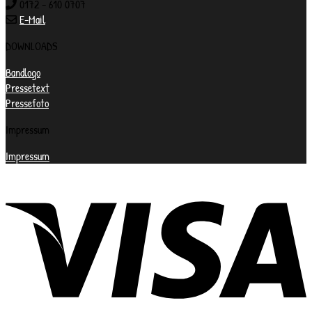
0172 - 610 0707
E-Mail
DOWNLOADS
Bandlogo
Pressetext
Pressefoto
Impressum
Impressum